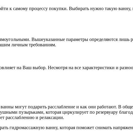
йти к самому процессу покупки. Выбирать нужно такую ванну, 
рямоугольными. Вышеуказанные параметры определяются лишь р
 Вашим личным требованиям.
лияет на Ваш выбор. Несмотря на все характеристики и разноо
анны могут подарить расслабление и как они работают. В общем
шными пузырьками, которая циркулирует по резервуару благода
ет расслаблению и релаксации.
рать гидромассажную ванну, которая поможет снимать напряжен